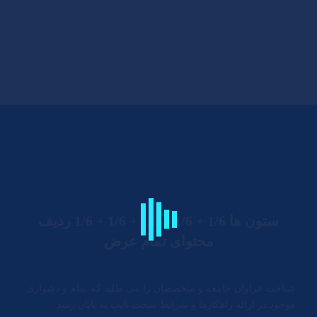
ستون ها 1/6 + 1/6 + 1/6 + 1/6 + 1/6 ردیف
محتوای تمام عرض
شناخت فراوان جامعه و متخصصان را می طلبد که تمام و دشواری
موجود در ارائه راهکارها و شرایط سخت تایپ به پایان رسد.