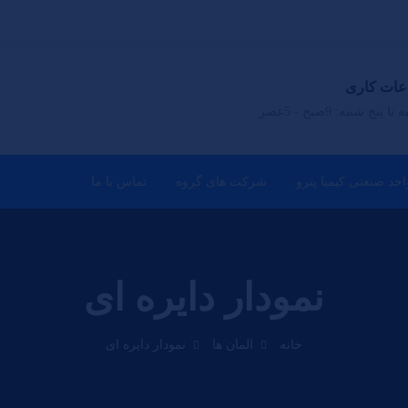
عات کاری
تا پنج شنبه: 9صبح - 5عصر
احد صنعتی کیمیا پترو
شرکت های گروه
تماس با ما
نمودار دایره ای
خانه
المان ها
نمودار دایره ای