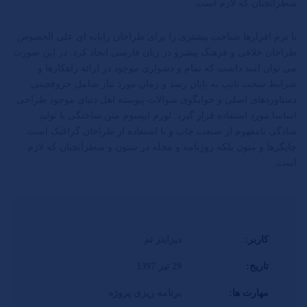
سطرآنچنان که لازم است.
با نرم افزارها شناخت بیشتری را برای طراحان رایانه ای علی الخصوص
طراحان خلاقی و فرهنگ پیشرو در زبان فارسی ایجاد کرد. در این صورت
می توان امید داشت که تمام و دشواری موجود در ارائه راهکارها و
شرایط سخت تایپ به پایان رسد و زمان مورد نیاز شامل حروفچینی
دستاوردهای اصلی و جوابگوی سوالات پیوسته اهل دنیای موجود طراحی
اساسا مورد استفاده قرار گیرد. لورم ایپسوم متن ساختگی با تولید
سادگی نامفهوم از صنعت چاپ و با استفاده از طراحان گرافیک است.
چاپگرها و متون بلکه روزنامه و مجله در ستون و سطرآنچنان که لازم
است.
کاربر:
دیزاینر تم
تاریخ:
29 تیر 1397
مهارت ها:
برنامه ریزی پروژه