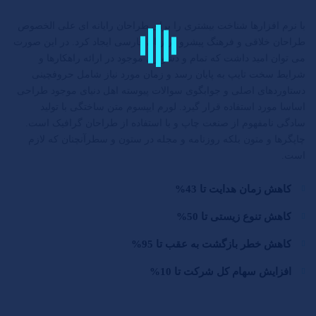
با نرم افزارها شناخت بیشتری را برای طراحان رایانه ای علی الخصوص
طراحان خلاقی و فرهنگ پیشرو در زبان فارسی ایجاد کرد. در این صورت
می توان امید داشت که تمام و دشواری موجود در ارائه راهکارها و
شرایط سخت تایپ به پایان رسد و زمان مورد نیاز شامل حروفچینی
دستاوردهای اصلی و جوابگوی سوالات پیوسته اهل دنیای موجود طراحی
اساسا مورد استفاده قرار گیرد. لورم ایپسوم متن ساختگی با تولید
سادگی نامفهوم از صنعت چاپ و با استفاده از طراحان گرافیک است.
چاپگرها و متون بلکه روزنامه و مجله در ستون و سطرآنچنان که لازم
است.
کاهش زمان هدایت تا 43%
کاهش تنوع زیستی تا 50%
کاهش خطر بازگشت به عقب تا 95%
افزایش سهام کل شرکت تا 10%