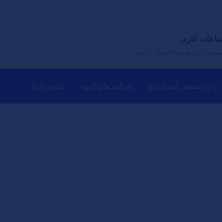
اعات کاری
نبه تا پنج شنبه: 9صبح - 5عصر
واحد صنعتی کیمیا پترو
شرکت های گروه
تماس با ما