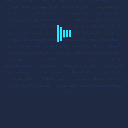
و محیط زیستی را پاس بدارد؛ چانچه یکی از مهمترین اهداف خود را
تعالی سازمانی و مسئولیت‎پذیری اجتماعی قرار داده است تا زمین و خاک
را پاکیزه نگه ‌دارد و برای دستیابی به این اهداف مطابق قوانین و مقررات
و استانداردهای ملی و بین‎المللی اقدامات لازم را انجام داده است. ما در
این شرکت تمام شرایط ناظر بر HSE را رعایت کرده و حتی در برخی
موارد از این گونه الزامات پا را فراتر نهاده و نسبت به نگرانی‌های
گروه‌های ذی‎نفع از خود مسئولیت نشان داد‎ه‎ایم. ما باور داریم که توسعه
صنعتی و اقتصادی باید با حفظ انواع گیاهان و حیوانات همراه باشد و نباید
هیچ نوع آلودگی و آسیب به محیط زیست وارد شود. بنابراین همیشه در
تلاش بوده‌ایم تا برای اجرای طرح‌های مدیریت کنترل، زیرساخت‌های لازم
را فراهم سازیم و با انجام مطالعات جامع و گسترده در حوزه ارزشیابی
تاثیرات محیطی، اجتماعی و بهداشتی (ESHIA) در مناطق مستعد
تسهیلات ساحلی و دریایی، عوامل مخرب را شناسایی و تاثیرات آن را به
حداقل برسانیم.