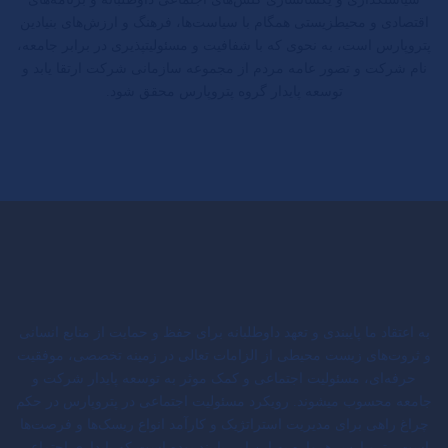
اقتصادی و محیط‎زیستی همگام با سیاست‌ها، فرهنگ و ارزش‌های بنیادین
پتروپارس است، به نحوی که با شفافیت و مسئولیت‎پذیری در برابر جامعه،
نام شرکت و تصور عامه مردم از مجموعه سازمانی شرکت ارتقا یابد و
توسعه پایدار گروه پتروپارس محقق شود.
به اعتقاد ما پایبندی و تعهد داوطلبانه برای حفظ و حمایت از منابع انسانی
و ثروت‌های زیست محیطی از الزامات تعالی در زمینه تخصصی، موفقیت
حرفه‌ای، مسئولیت اجتماعی و کمک موثر به توسعه پایدار شرکت و
جامعه محسوب می‎شوند. رویکرد مسئولیت اجتماعی در پتروپارس در حکم
چراغ راهی برای مدیریت استراتژیک و کارآمد انواع ریسک‌ها و فرصت‌ها
است. پتروپارس همواره به این امر پایبند بوده است که پایداری اجتماعی